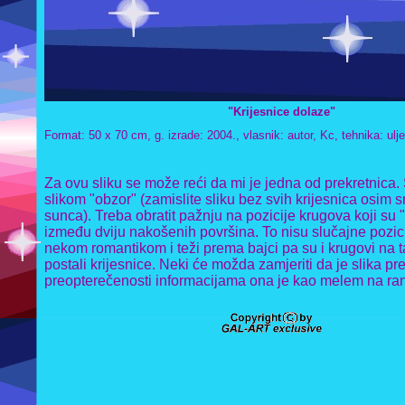
"Krijesnice dolaze"
Format: 50 x 70 cm, g. izrade: 2004., vlasnik: autor, Kc, tehnika: ulj
Za ovu sliku se može reći da mi je jedna od prekretnica.
slikom "obzor" (zamislite sliku bez svih krijesnica osim s
sunca). Treba obratit pažnju na pozicije krugova koji su "
između dviju nakošenih površina. To nisu slučajne pozici
nekom romantikom i teži prema bajci pa su i krugovi na t
postali krijesnice. Neki će možda zamjeriti da je slika p
preopterečenosti informacijama ona je kao melem na ranu